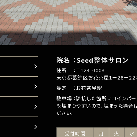
院名
：Seed整体サロン
住所
：〒
124-0003
東京都葛飾区お花茶屋1ー28ー22
最寄
：
お花茶屋駅
駐車場
：
隣接した箇所にコインパー
※埋まりやすいので、埋まった場合
ださい。
受付時間
月
火
水