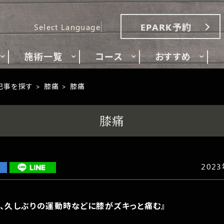
EPARK予約
Select Language
▼
施術一覧
コース
おすすめ
記事を探す
膝痛
膝痛
膝痛
202
、久しぶりの運動時などに膝がズキっと痛む』